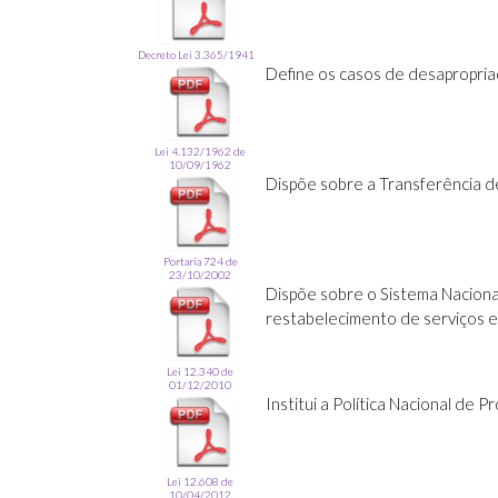
Decreto Lei 3.365/1941
Define os casos de desapropriaç
Lei 4.132/1962 de
10/09/1962
Dispõe sobre a Transferência d
Portaria 724 de
23/10/2002
Dispõe sobre o Sistema Naciona
restabelecimento de serviços e
Lei 12.340 de
01/12/2010
Institui a Política Nacional de 
Lei 12.608 de
10/04/2012